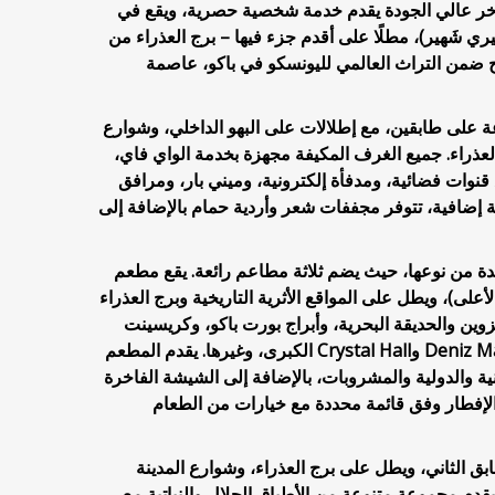
خر عالي الجودة يقدم خدمة شخصية حصرية، ويقع في
يري شَهير)، مطلًا على أقدم جزء فيها – برج العذراء من
 ضمن التراث العالمي لليونسكو في باكو، عاصمة
يوف موزعة على طابقين، مع إطلالات على البهو الداخلي، وشوارع
العذراء. جميع الغرف المكيفة مجهزة بخدمة الواي فاي،
ات فضائية، ومدفأة إلكترونية، وميني بار، ومرافق
ة إضافية، تتوفر مجففات شعر وأردية حمام بالإضافة إلى
ريدة من نوعها، حيث يضم ثلاثة مطاعم رائعة. يقع مطعم
لثالث (الأعلى)، ويطل على المواقع الأثرية التاريخية وبرج العذراء
زوين والحديقة البحرية، وأبراج بورت باكو، وكريسينت
باي، وFlame Towers، ومراكز Deniz Mall وCrystal Hall الكبرى، وغيرها. يقدم المطعم
ة والدولية والمشروبات، بالإضافة إلى الشيشة الفاخرة
تقديم وجبة الإفطار وفق قائمة محددة مع خيارات من الطعام
Balcon Lou في الطابق الثاني، ويطل على برج العذراء، وشوارع المدينة
يقدم مجموعة متنوعة من الأطباق الحلال والنباتية مع