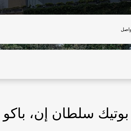
واصل
بوتيك سلطان إن، باكو