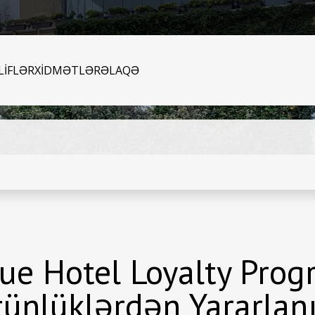
LİFLƏR
XİDMƏTLƏR
ƏLAQƏ
ue Hotel Loyalty Progr
tünlüklərdən Yararlan