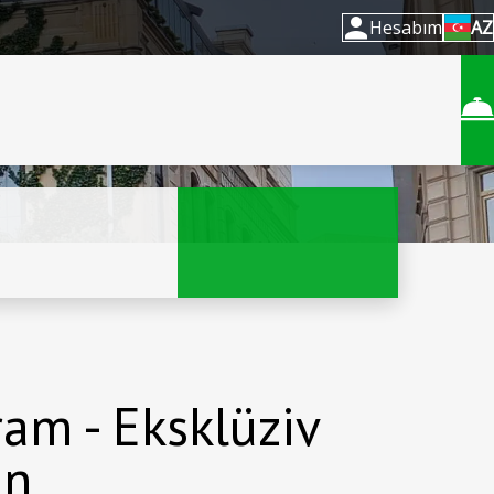
Hesabım
AZ
am - Eksklüziv
ın