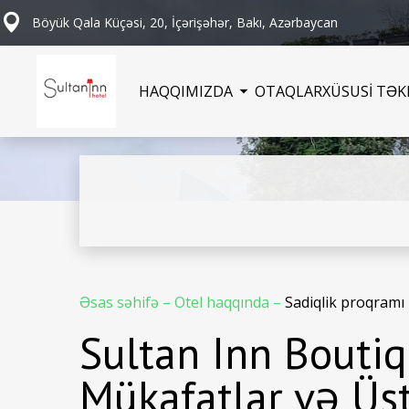
Böyük Qala Küçəsi, 20, İçərişəhər, Bakı, Azərbaycan
HAQQIMIZDA
OTAQLAR
XÜSUSİ TƏK
Əsas səhifə
–
Otel haqqında
–
Sadiqlik proqramı
Sultan Inn Boutiq
Mükafatlar və Üs