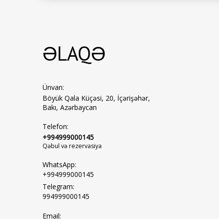
Məlumatl
ƏLAQƏ
Ünvan:
Böyük Qala Küçəsi, 20, İçərişəhər,
Bakı, Azərbaycan
Telefon:
+994999000145
Qəbul və rezervasiya
WhatsApp:
+994999000145
Telegram:
994999000145
Email: