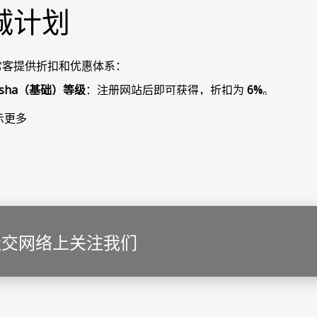
诚计划
常客提供折扣和优惠体系：
asha（基础）等级
：注册网站后即可获得，折扣为
6%
。
han（汗）等级
：每年入住 10 晚后获得，折扣为
10%
。
示更多
ultan（苏丹）等级
：每年入住 20 晚后获得，折扣为
15%
。
表单上完成简单注册，即可获得首笔预订的虚拟折扣卡！无需记
与您的手机号码绑定。为了开始累积入住次数，请务必在预订前
标旁的
“登录”
按钮即可快速注册。
使用
Facebook
、
Gmail
登录，也可以使用邮箱创建账户。
社交网络上关注我们
人账户即可查看您的资料和节省金额。