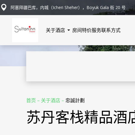
阿塞拜疆巴库，内城（Icheri Sheher），Boyuk Gala 街 20 号
关于酒店
房间
特价
服务
联系方式
首页
–
关于酒店
–
忠誠計劃
苏丹客栈精品酒店