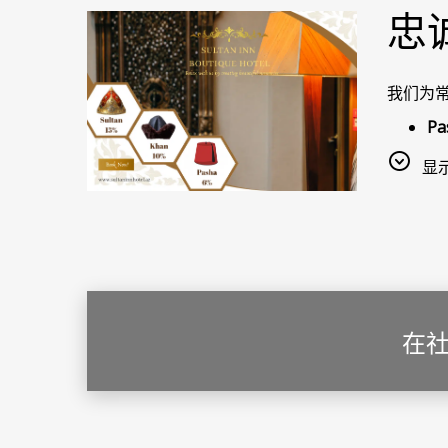
忠
我们为
P
K
显
S
在预订
虚拟卡
点击图
您可以
在
登录个