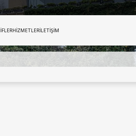
İFLER
HİZMETLER
İLETİŞİM