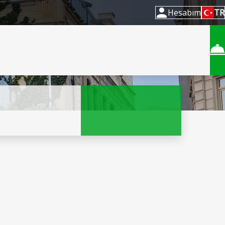
Hesabım
TR