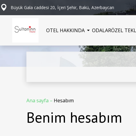
Büyük Gala caddesi 20, İçeri Şehir, Bakü, Azerbaycan
OTEL HAKKINDA
ODALAR
ÖZEL TEKL
Ana sayfa
–
Hesabım
Benim hesabım