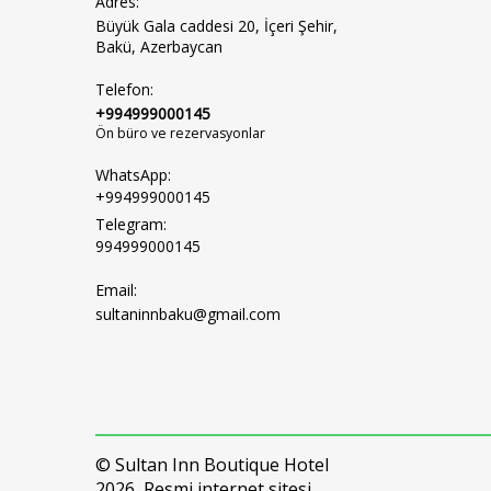
Adres:
Büyük Gala caddesi 20, İçeri Şehir,
Bakü, Azerbaycan
Telefon:
+994999000145
Ön büro ve rezervasyonlar
WhatsApp:
+994999000145
Telegram:
994999000145
Email:
sultaninnbaku@gmail.com
© Sultan Inn Boutique Hotel
2026, Resmi internet sitesi