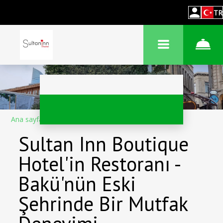
TR
Ana sayfa
–
Otel hakkında
–
Restoran
Sultan Inn Boutique
Hotel'in Restoranı -
Bakü'nün Eski
Şehrinde Bir Mutfak